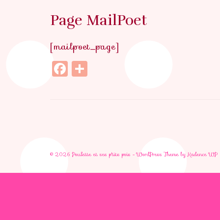
Page MailPoet
[mailpoet_page]
Facebook
Partager
© 2026 Poulette et ses p'tits pois - WordPress Theme by
Kadence WP