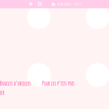
Votre panier
-
0,00
€
Boucles d’oreilles
Pour les p’tits pois
ier