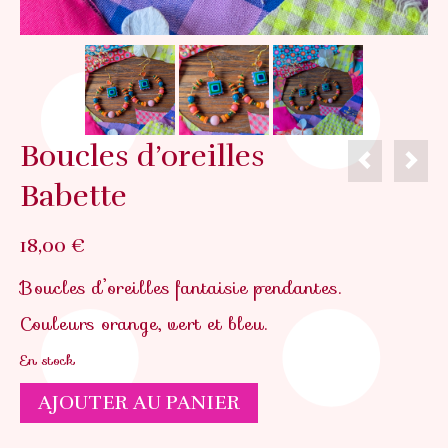
Boucles d’oreilles
Babette
18,00
€
Boucles d’oreilles fantaisie pendantes.
Couleurs orange, vert et bleu.
En stock
quantité
AJOUTER AU PANIER
de
Boucles