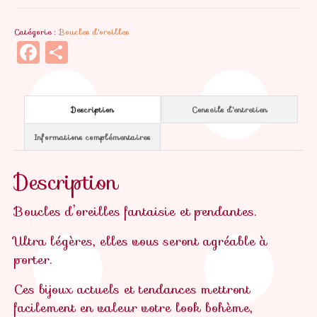
d'oreilles
Catégorie :
Boucles d'oreilles
Babette
Facebook
Partager
Description
Conseils d'entretien
Informations complémentaires
Description
Boucles d’oreilles fantaisie et pendantes.
Ultra légères, elles vous seront agréable à
porter.
Ces bijoux actuels et tendances mettront
facilement en valeur votre look bohème,