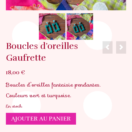
Boucles d’oreilles
Gaufrette
18,00
€
Boucles d’oreilles fantaisie pendantes.
Couleurs vert et turquoise.
En stock
quantité
AJOUTER AU PANIER
de
Boucles