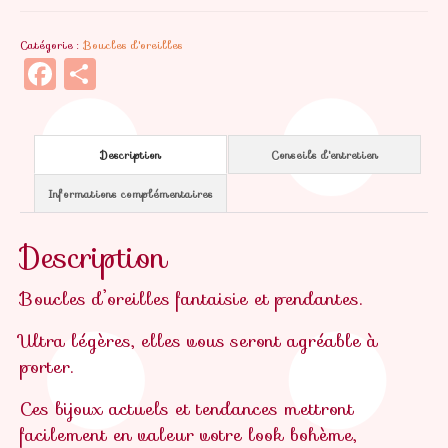
d'oreilles
Catégorie :
Boucles d'oreilles
Juliette
Facebook
Partager
Description
Conseils d'entretien
Informations complémentaires
Description
Boucles d’oreilles fantaisie et pendantes.
Ultra légères, elles vous seront agréable à
porter.
Ces bijoux actuels et tendances mettront
facilement en valeur votre look bohème,