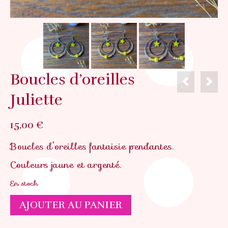
Boucles d’oreilles
Juliette
15,00
€
Boucles d’oreilles fantaisie pendantes.
Couleurs jaune et argenté.
En stock
quantité
AJOUTER AU PANIER
de
Boucles