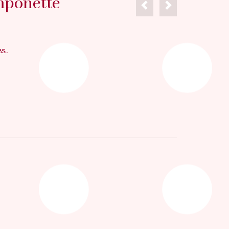
omponette
s.