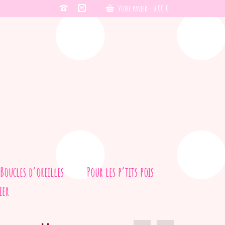
Votre panier
-
0,00
€
Boucles d’oreilles
Pour les p’tits pois
ier