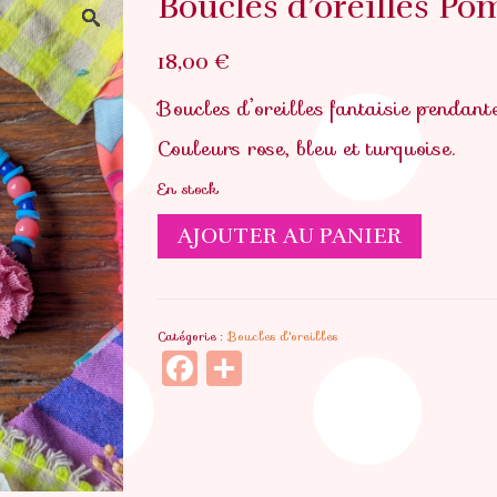
Boucles d’oreilles P
18,00
€
Boucles d’oreilles fantaisie pendante
Couleurs rose, bleu et turquoise.
En stock
quantité
AJOUTER AU PANIER
de
Boucles
d'oreilles
Catégorie :
Boucles d'oreilles
Pomponette
Facebook
Partager