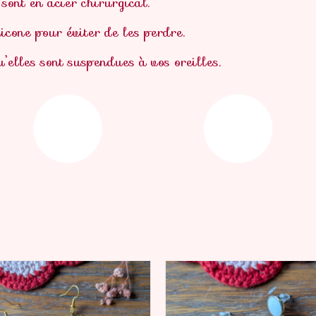
 sont en acier chirurgical.
licone pour éviter de les perdre.
u’elles sont suspendues à vos oreilles.