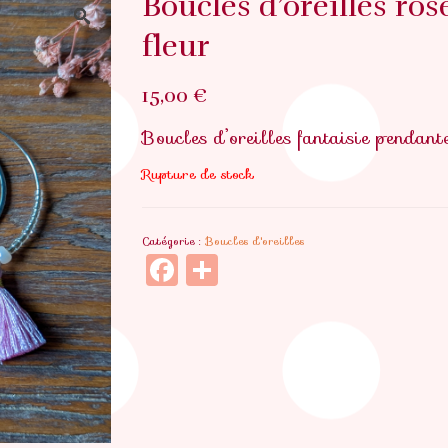
Boucles d’oreilles rose
fleur
15,00
€
Boucles d’oreilles fantaisie pendante
Rupture de stock
Catégorie :
Boucles d'oreilles
Facebook
Partager