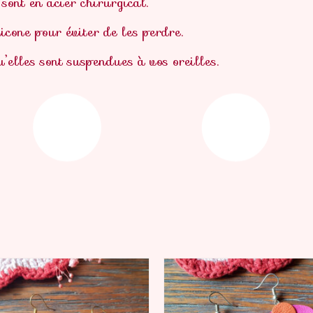
 sont en acier chirurgical.
licone pour éviter de les perdre.
u’elles sont suspendues à vos oreilles.