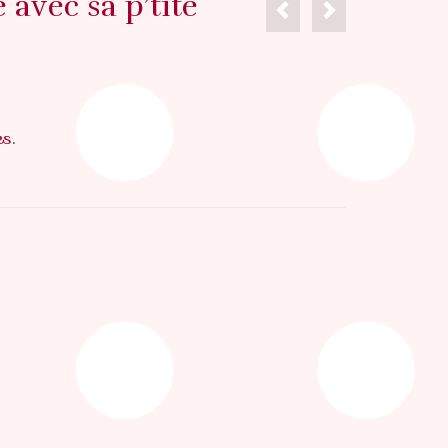
 avec sa p’tite
s.