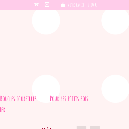
Votre panier
-
0,00
€
Boucles d’oreilles
Pour les p’tits pois
ier