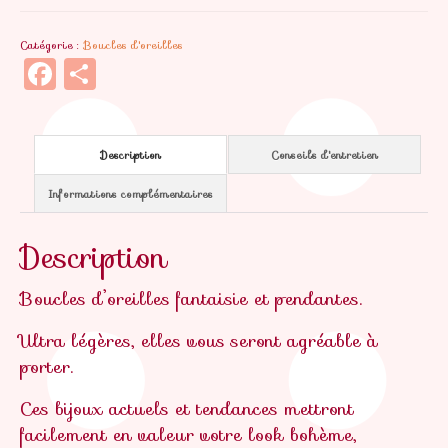
d'oreilles
Catégorie :
Boucles d'oreilles
Saumonette
Facebook
Partager
Description
Conseils d'entretien
Informations complémentaires
Description
Boucles d’oreilles fantaisie et pendantes.
Ultra légères, elles vous seront agréable à
porter.
Ces bijoux actuels et tendances mettront
facilement en valeur votre look bohème,