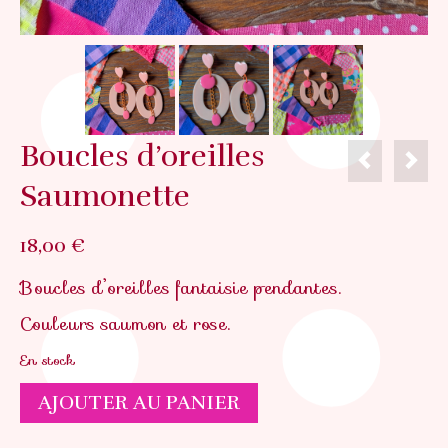
Boucles d’oreilles
Saumonette
18,00
€
Boucles d’oreilles fantaisie pendantes.
Couleurs saumon et rose.
En stock
quantité
AJOUTER AU PANIER
de
Boucles