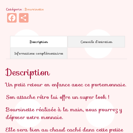
Juliette
Catégorie :
Boursinette
Facebook
Partager
Description
Conseils d'entretien
Informations complémentaires
Description
Un petit retour en enfance avec ce portemonnaie.
Son attache rétro lui offre un super look !
Boursinette réalisée à la main, vous pourrez y
déposer votre monnaie.
Elle sera bien au chaud caché dans cette petite