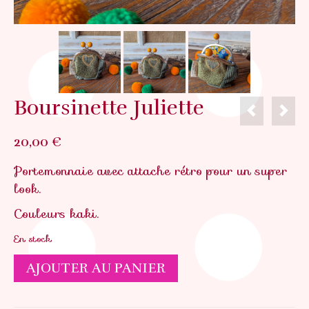
Boursinette Juliette
20,00
€
Portemonnaie avec attache rétro pour un super
look.
Couleurs kaki.
En stock
quantité
AJOUTER AU PANIER
de
Boursinette