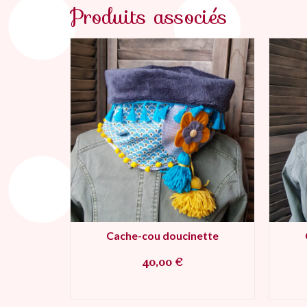
Produits associés
ette
Cache-cou doucinette
40,00
€
IER
AJOUTER AU PANIER