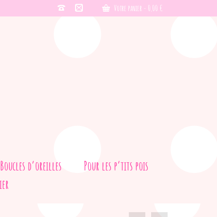
Votre panier
-
0,00
€
Boucles d’oreilles
Pour les p’tits pois
ier