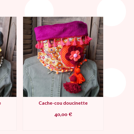
e
Cache-cou doucinette
Cac
40,00
€
R
AJOUTER AU PANIER
AJ