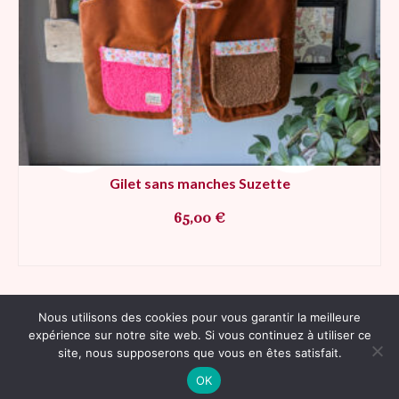
Gilet sans manches Suzette
65,00
€
AJOUTER AU PANIER
Nous utilisons des cookies pour vous garantir la meilleure
expérience sur notre site web. Si vous continuez à utiliser ce
Contact
Plan du site
RGPD
Mentions légales
CGV
site, nous supposerons que vous en êtes satisfait.
© 2026 Poulette et ses p'tits pois - WordPress Theme by
Kadence WP
OK