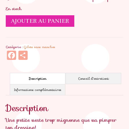
En stock
quantité
AJOUTER AU PANIER
de
Gilet
sans
Catégorie :
Gilets sans manches
manches
Facebook
Partager
Grrrrrrrrr
Description
Conseil d'entretient:
Informations complémentaires
Description
Une petite veste trop mignonne que va pimper
ton dressing!