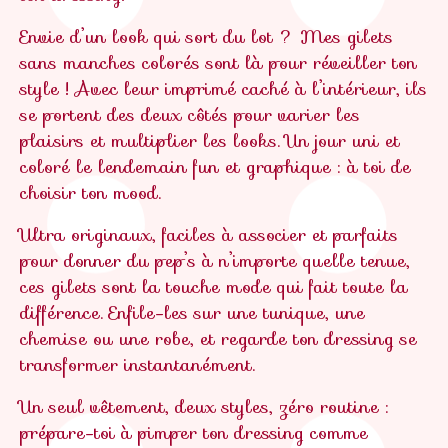
Envie d’un look qui sort du lot ? Mes gilets
sans manches colorés sont là pour réveiller ton
style ! Avec leur imprimé caché à l’intérieur, ils
se portent des deux côtés pour varier les
plaisirs et multiplier les looks. Un jour uni et
coloré le lendemain fun et graphique : à toi de
choisir ton mood.
Ultra originaux, faciles à associer et parfaits
pour donner du pep’s à n’importe quelle tenue,
ces gilets sont la touche mode qui fait toute la
différence. Enfile-les sur une tunique, une
chemise ou une robe, et regarde ton dressing se
transformer instantanément.
Un seul vêtement, deux styles, zéro routine :
prépare-toi à pimper ton dressing comme