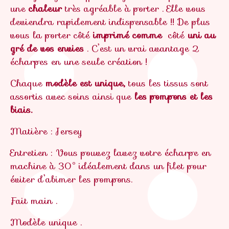
une
chaleur
très agréable à porter . Elle vous
deviendra rapidement indispensable !! De plus
vous la porter côté
imprimé comme
côté
uni au
gré de vos envies
. C’est un vrai avantage 2
écharpes en une seule création !
Chaque
modèle est unique,
tous les tissus sont
assortis avec soins ainsi que
les pompons et les
biais.
Matière : Jersey
Entretien : Vous pouvez lavez votre écharpe en
machine à 30° idéalement dans un filet pour
éviter d’abimer les pompons.
Fait main .
Modèle unique .