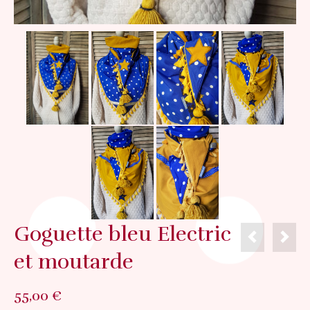
Goguette bleu Electric
et moutarde
55,00
€