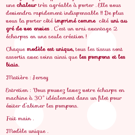
une
chaleur
très agréable à porter . Elle vous
deviendra rapidement indispensable !! De plus
vous la porter côté
imprimé comme
côté
uni au
gré de vos envies
. C’est un vrai avantage 2
écharpes en une seule création !
Chaque
modèle est unique,
tous les tissus sont
assortis avec soins ainsi que
les pompons et les
biais.
Matière : Jersey
Entretien : Vous pouvez lavez votre écharpe en
machine à 30° idéalement dans un filet pour
éviter d’abimer les pompons.
Fait main .
Modèle unique .