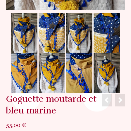
Goguette moutarde et
bleu marine
55,00
€