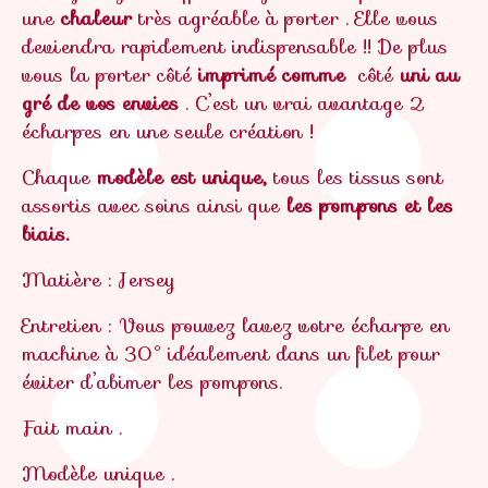
une
chaleur
très agréable à porter . Elle vous
deviendra rapidement indispensable !! De plus
vous la porter côté
imprimé comme
côté
uni au
gré de vos envies
. C’est un vrai avantage 2
écharpes en une seule création !
Chaque
modèle est unique,
tous les tissus sont
assortis avec soins ainsi que
les pompons et les
biais.
Matière : Jersey
Entretien : Vous pouvez lavez votre écharpe en
machine à 30° idéalement dans un filet pour
éviter d’abimer les pompons.
Fait main .
Modèle unique .