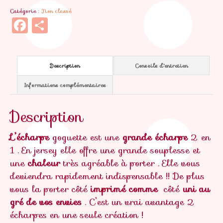
Catégorie :
Non classé
Facebook
Partager
Description
Conseils d'entretien
Informations complémentaires
Description
L’écharpe
goguette est une
grande écharpe
2 en
1 . En jersey elle offre une grande souplesse et
une
chaleur
très agréable à porter . Elle vous
deviendra rapidement indispensable !! De plus
vous la porter côté
imprimé comme
côté
uni au
gré de vos envies
. C’est un vrai avantage 2
écharpes en une seule création !