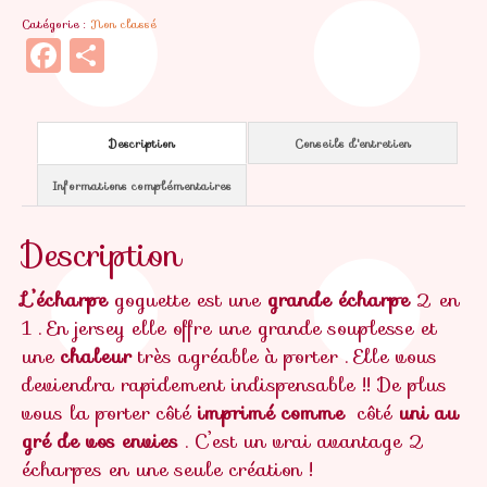
Catégorie :
Non classé
Facebook
Partager
Description
Conseils d'entretien
Informations complémentaires
Description
L’écharpe
goguette est une
grande écharpe
2 en
1 . En jersey elle offre une grande souplesse et
une
chaleur
très agréable à porter . Elle vous
deviendra rapidement indispensable !! De plus
vous la porter côté
imprimé comme
côté
uni au
gré de vos envies
. C’est un vrai avantage 2
écharpes en une seule création !