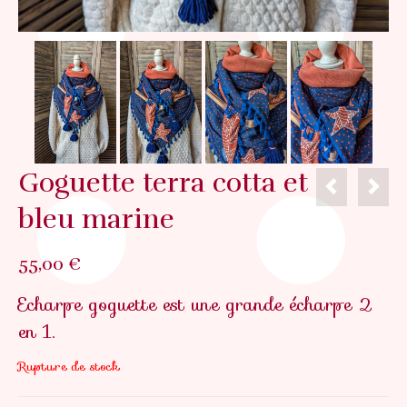
Goguette terra cotta et
bleu marine
55,00
€
Echarpe goguette est une grande écharpe 2
en 1.
Rupture de stock