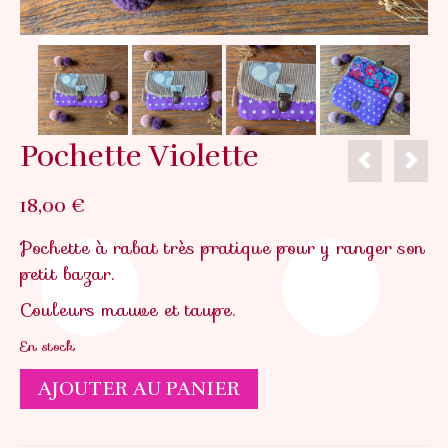
Pochette Violette
18,00
€
Pochette à rabat très pratique pour y ranger son
petit bazar.
Couleurs mauve et taupe.
En stock
quantité
AJOUTER AU PANIER
de
Pochette