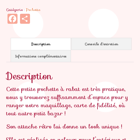
Violette
Catégorie :
Pochette
Facebook
Partager
Description
Conseils d'entretien
Informations complémentaires
Description
Cette petite pochette à rabat est très pratique,
vous y trouverez suffisamment d’espace pour y
ranger votre maquillage, carte de fidélité, où
tout autre petit bazar !
Son attache rétro lui donne un look unique !
Elle est réalisée en velours pour l’extérieur et