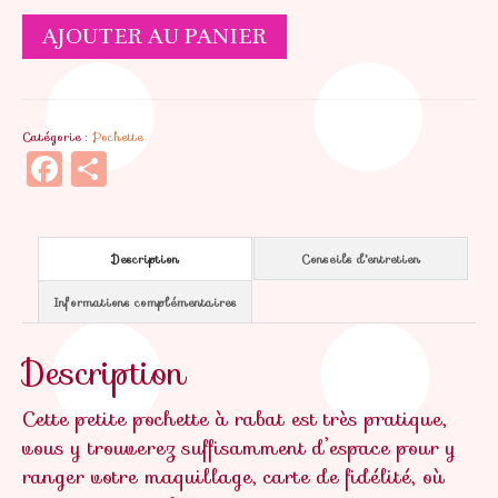
quantité
AJOUTER AU PANIER
de
Pochette
Prunette
Catégorie :
Pochette
Facebook
Partager
Description
Conseils d'entretien
Informations complémentaires
Description
Cette petite pochette à rabat est très pratique,
vous y trouverez suffisamment d’espace pour y
ranger votre maquillage, carte de fidélité, où