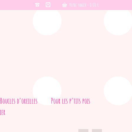
Votre panier
-
0,00
€
Boucles d’oreilles
Pour les p’tits pois
ier