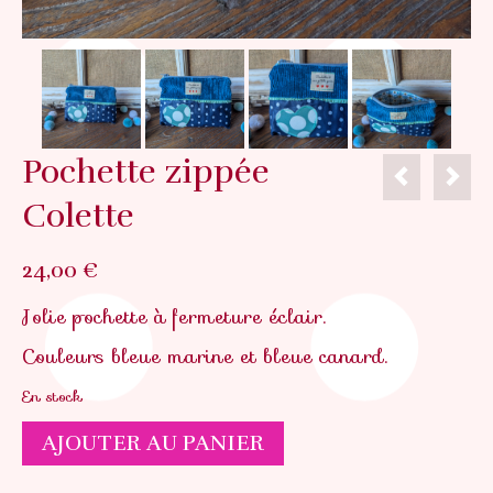
Pochette zippée
Colette
24,00
€
Jolie pochette à fermeture éclair.
Couleurs bleue marine et bleue canard.
En stock
quantité
AJOUTER AU PANIER
de
Pochette