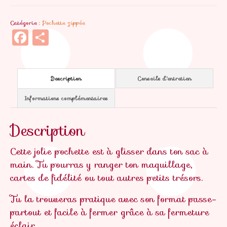
zippée
Catégorie :
Pochette zippée
Colette
Facebook
Partager
Description
Conseils d'entretien
Informations complémentaires
Description
Cette jolie pochette est à glisser dans ton sac à
main. Tu pourras y ranger ton maquillage,
cartes de fidélité ou tout autres petits trésors.
Tu la trouveras pratique avec son format passe-
partout et facile à fermer grâce à sa fermeture
éclair.