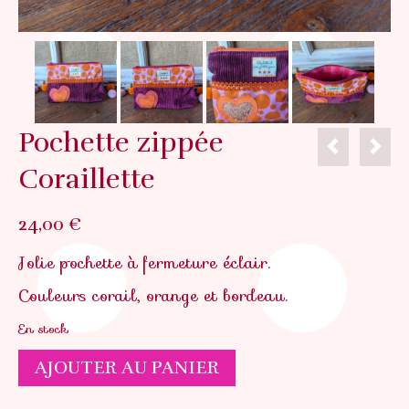
Pochette zippée
Coraillette
24,00
€
Jolie pochette à fermeture éclair.
Couleurs corail, orange et bordeau.
En stock
quantité
AJOUTER AU PANIER
de
Pochette