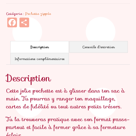
zippée
Catégorie :
Pochette zippée
Coraillette
Facebook
Partager
Description
Conseils d'entretien
Informations complémentaires
Description
Cette jolie pochette est à glisser dans ton sac à
main. Tu pourras y ranger ton maquillage,
cartes de fidélité ou tout autres petits trésors.
Tu la trouveras pratique avec son format passe-
partout et facile à fermer grâce à sa fermeture
éclair.