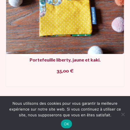
Portefeuille liberty, jaune et kaki.
35,00
€
AJOUTER AU PANIER
Nous utilisons des cookies pour vous garantir la meilleure
expérience sur notre site web. Si vous continuez à utiliser ce
Contact
Plan du site
RGPD
Mentions légales
CGV
site, nous supposerons que vous en êtes satisfait.
© 2026 Poulette et ses p'tits pois - WordPress Theme by
Kadence WP
OK