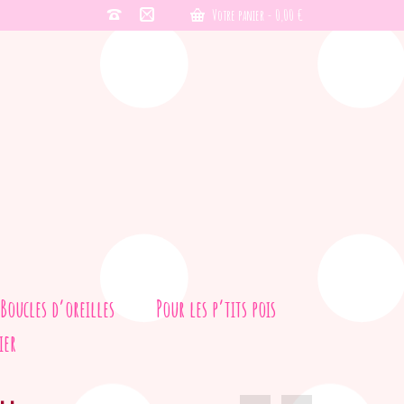
Votre panier
-
0,00
€
Boucles d’oreilles
Pour les p’tits pois
ier