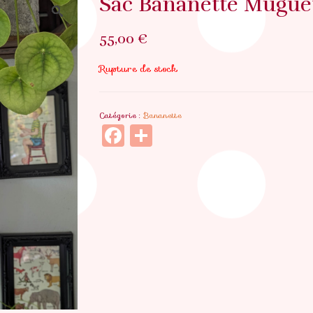
Sac Bananette Mugue
55,00
€
Rupture de stock
Catégorie :
Bananette
Facebook
Partager