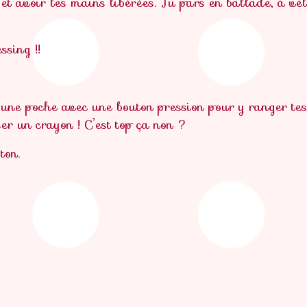
 et avoir les mains libérées. Tu pars en ballade, à vél
ssing !!
 une poche avec une bouton pression pour y ranger tes p
ser un crayon ! C’est top ça non ?
ton.