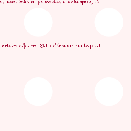
o, avec bébé en poussette, au shopping il
etites affaires. Et tu découvriras le petit