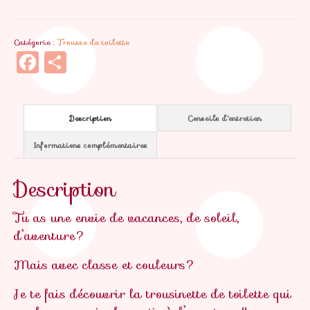
Troussinette
de
Catégorie :
Trousse de toilette
toilette
Facebook
Partager
Lavande
Description
Conseils d'entretien
Informations complémentaires
Description
Tu as une envie de vacances, de soleil,
d’aventure?
Mais avec classe et couleurs?
Je te fais découvrir la trousinette de toilette qui