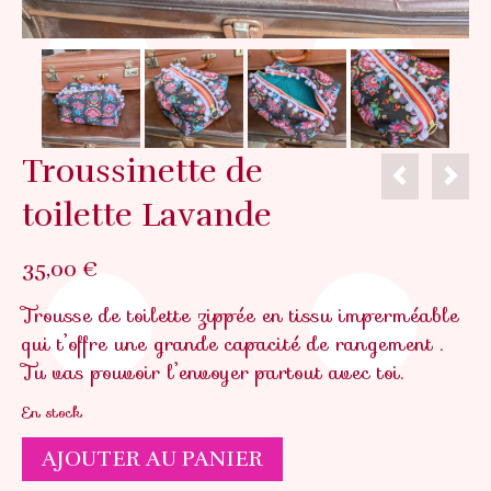
Troussinette de
toilette Lavande
35,00
€
Trousse de toilette zippée en tissu imperméable
qui t’offre une grande capacité de rangement .
Tu vas pouvoir l’envoyer partout avec toi.
En stock
quantité
AJOUTER AU PANIER
de