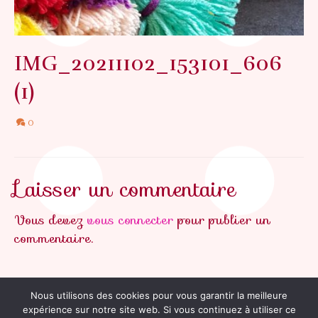
IMG_20211102_153101_606
(1)
0
Laisser un commentaire
Vous devez
vous connecter
pour publier un
commentaire.
Nous utilisons des cookies pour vous garantir la meilleure
expérience sur notre site web. Si vous continuez à utiliser ce
Contact
Plan du site
RGPD
Mentions légales
CGV