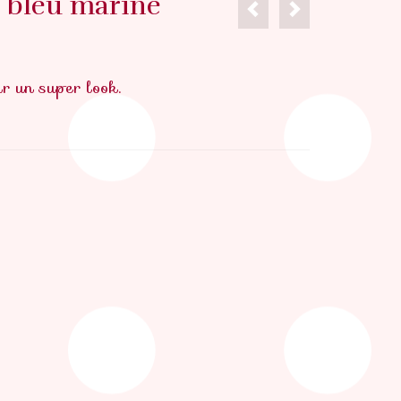
t bleu marine
r un super look.