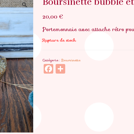
Boursinette bubble e
20,00
€
Portemonnaie avec attache rétro pou
Rupture de stock
Catégorie :
Boursinette
Facebook
Partager