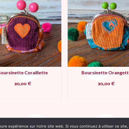
oursinette Coraillette
Boursinette Orangett
20,00
€
20,00
€
AJOUTER AU PANIER
AJOUTER AU PANIE
eure expérience sur notre site web. Si vous continuez à utiliser ce sit