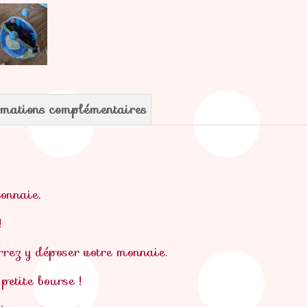
rmations complémentaires
onnaie.
!
rrez y déposer votre monnaie.
petite bourse !