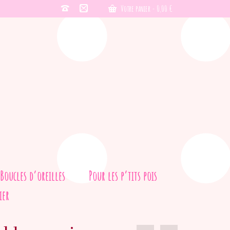
Votre panier
-
0,00
€
Boucles d’oreilles
Pour les p’tits pois
ier