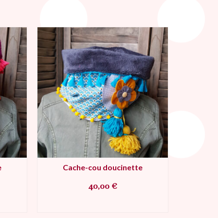
e
Cache-cou doucinette
Cac
40,00
€
R
AJOUTER AU PANIER
AJ