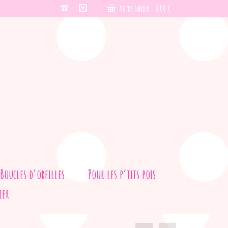
Votre panier
-
0,00
€
Boucles d’oreilles
Pour les p’tits pois
ier