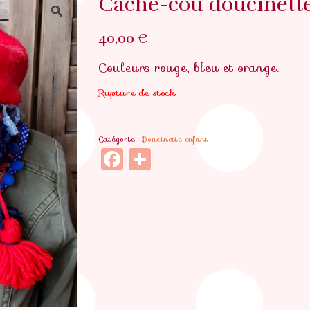
Cache-cou doucinett
40,00
€
Couleurs rouge, bleu et orange.
Rupture de stock
Catégorie :
Doucinette enfant
Facebook
Partager