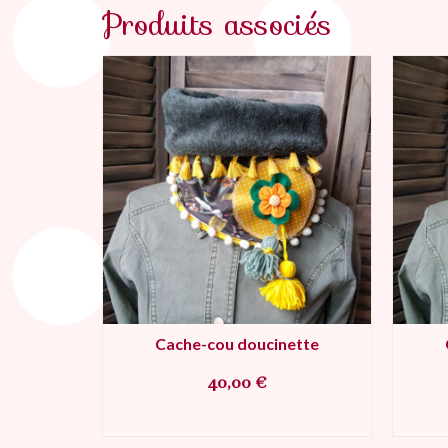
Produits associés
ette
Cache-cou doucinette
40,00
€
IER
AJOUTER AU PANIER