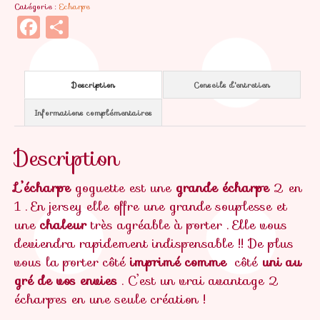
Catégorie :
Echarpe
Facebook
Partager
Description
Conseils d'entretien
Informations complémentaires
Description
L’écharpe
goguette est une
grande écharpe
2 en
1 . En jersey elle offre une grande souplesse et
une
chaleur
très agréable à porter . Elle vous
deviendra rapidement indispensable !! De plus
vous la porter côté
imprimé comme
côté
uni au
gré de vos envies
. C’est un vrai avantage 2
écharpes en une seule création !