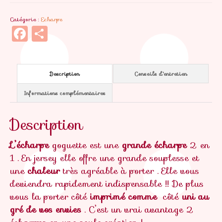
Laurette
Catégorie :
Echarpe
Facebook
Partager
Description
Conseils d'entretien
Informations complémentaires
Description
L’écharpe
goguette est une
grande écharpe
2 en
1 . En jersey elle offre une grande souplesse et
une
chaleur
très agréable à porter . Elle vous
deviendra rapidement indispensable !! De plus
vous la porter côté
imprimé comme
côté
uni au
gré de vos envies
. C’est un vrai avantage 2