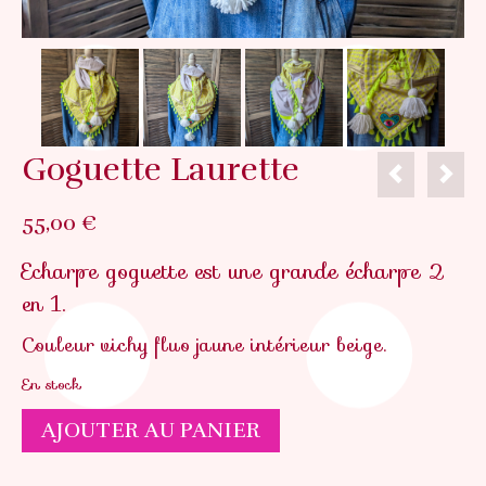
Goguette Laurette
55,00
€
Echarpe goguette est une grande écharpe 2
en 1.
Couleur vichy fluo jaune intérieur beige.
En stock
quantité
AJOUTER AU PANIER
de
Goguette