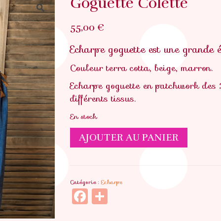
Goguette Colette
55,00
€
Echarpe goguette est une grande 
Couleur terra cotta, beige, marron.
Echarpe goguette en patchwork des 
différents tissus.
En stock
quantité
AJOUTER AU PANIER
de
Goguette
Colette
Catégorie :
Echarpe
Facebook
Partager