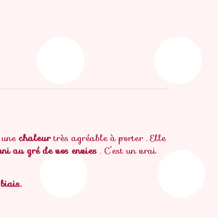
t une
chaleur
très agréable à porter . Elle
uni au gré de vos envies
. C’est un vrai
 biais.