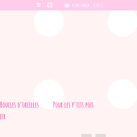
Votre panier
-
0,00
€
Boucles d’oreilles
Pour les p’tits pois
ier