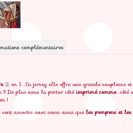
rmations complémentaires
pe
2 en 1 . En jersey elle offre une grande souplesse e
!! De plus vous la porter côté
imprimé comme
côté
on !
s sont assortis avec soins ainsi que
les pompons et les