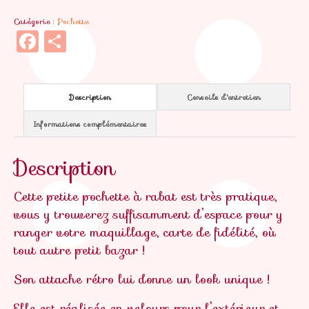
Marinette
Catégorie :
Pochette
Facebook
Partager
Description
Conseils d'entretien
Informations complémentaires
Description
Cette petite pochette à rabat est très pratique,
vous y trouverez suffisamment d’espace pour y
ranger votre maquillage, carte de fidélité, où
tout autre petit bazar !
Son attache rétro lui donne un look unique !
Elle est réalisée en velours pour l’extérieur et