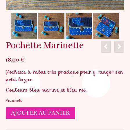
Pochette Marinette
18,00
€
Pochette à rabat très pratique pour y ranger son
petit bazar.
Couleurs bleu marine et bleu roi.
En stock
quantité
AJOUTER AU PANIER
de
Pochette