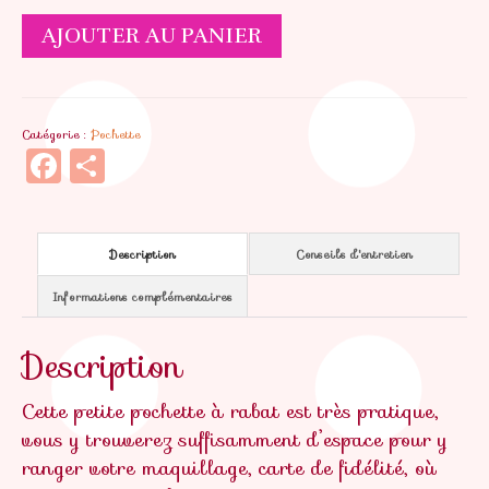
quantité
AJOUTER AU PANIER
de
Pochette
Suzette
Catégorie :
Pochette
Facebook
Partager
Description
Conseils d'entretien
Informations complémentaires
Description
Cette petite pochette à rabat est très pratique,
vous y trouverez suffisamment d’espace pour y
ranger votre maquillage, carte de fidélité, où