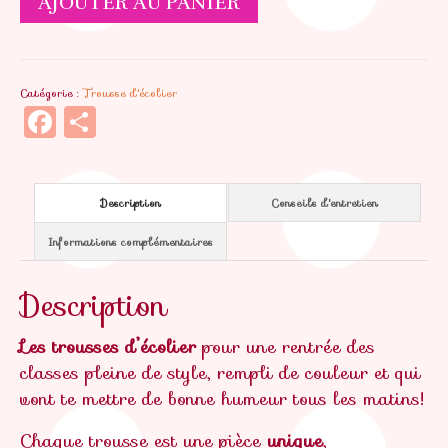
AJOUTER AU PANIER
de
Trousse
Jeannette
Catégorie :
Trousse d'écolier
Facebook
Partager
Description
Conseils d'entretien
Informations complémentaires
Description
Les trousses d’écolier
pour une rentrée des
classes pleine de style, rempli de couleur et qui
vont te mettre de bonne humeur tous les matins!
Chaque trousse est une pièce
unique
,