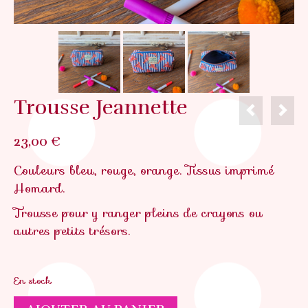
Trousse Jeannette
23,00
€
Couleurs bleu, rouge, orange. Tissus imprimé
Homard.
Trousse pour y ranger pleins de crayons ou
autres petits trésors.
En stock
quantité